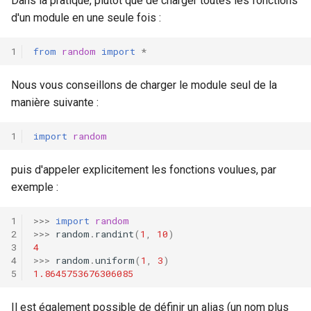
Dans la pratique, plutôt que de charger toutes les fonctions
d'un module en une seule fois :
from
random
import
*
Nous vous conseillons de charger le module seul de la
manière suivante :
import
random
puis d'appeler explicitement les fonctions voulues, par
exemple :
>>>
import
random
>>>
random
.
randint
(
1
,
10
)
4
>>>
random
.
uniform
(
1
,
3
)
1.8645753676306085
Il est également possible de définir un alias (un nom plus