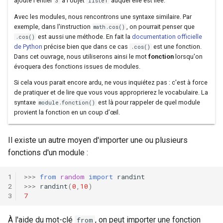
ajoute l'entier
à l'objet
auquel elle est liée.
3
liste1
Avec les modules, nous rencontrons une syntaxe similaire. Par
exemple, dans l'instruction
, on pourrait penser que
math.cos()
est aussi une méthode. En fait la
documentation officielle
.cos()
de Python
précise bien que dans ce cas
est une fonction.
.cos()
Dans cet ouvrage, nous utiliserons ainsi le mot
fonction
lorsqu'on
évoquera des fonctions issues de modules.
Si cela vous parait encore ardu, ne vous inquiétez pas : c'est à force
de pratiquer et de lire que vous vous approprierez le vocabulaire. La
syntaxe
est là pour rappeler de quel module
module.fonction()
provient la fonction en un coup d’œil.
Il existe un autre moyen d'importer une ou plusieurs
fonctions d'un module :
>>>
from
random
import
randint
>>>
randint
(
0
,
10
)
7
À l'aide du mot-clé
, on peut importer une fonction
from