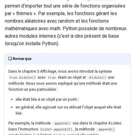
Monte Carlo (exercice +++)
permet d'importer tout une série de fonctions organisées
par « thèmes ». Par exemple, les fonctions gérant les
nombres aléatoires avec
random
et les fonctions
mathématiques avec
math
. Python possède de nombreux
autres modules internes (c'est-à-dire présent de base
lorsqu'on installe Python).
Remarque
Dans le chapitre 3
Affichage
, nous avons introduit la syntaxe
avec
étant un objet et
une
truc.bidule()
truc
.bidule()
méthode. Nous vous avions expliqué qu'une
méthode
était une
fonction un peu particulière :
elle était liée à un objet par un point ;
en général, elle agissait sur ou utilisait l'objet auquel elle était
liée.
Par exemple, la méthode
vue dans le chapitre 4
Listes
.
.append()
Dans l'instruction
, la méthode
liste1.append(3)
.append()