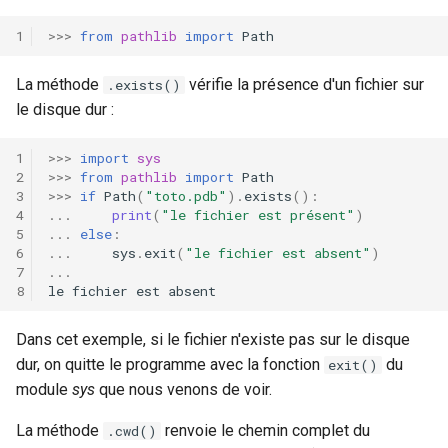
>>>
from
pathlib
import
Path
La méthode
vérifie la présence d'un fichier sur
.exists()
le disque dur :
>>>
import
sys
>>>
from
pathlib
import
Path
>>>
if
Path
(
"toto.pdb"
)
.
exists
():
...
print
(
"le fichier est présent"
)
...
else
:
...
sys
.
exit
(
"le fichier est absent"
)
...
le
fichier
est
absent
Dans cet exemple, si le fichier n'existe pas sur le disque
dur, on quitte le programme avec la fonction
du
exit()
module
sys
que nous venons de voir.
La méthode
renvoie le chemin complet du
.cwd()