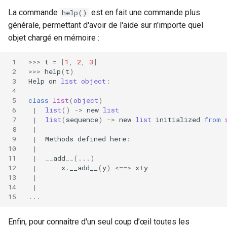
La commande
est en fait une commande plus
help()
générale, permettant d'avoir de l'aide sur n'importe quel
objet chargé en mémoire :
>>>
t
=
[
1
,
2
,
3
]
>>>
help
(
t
)
Help
on
list
object
:
class
list
(
object
)
|
list
()
->
new
list
|
list
(
sequence
)
->
new
list
initialized
from
|
|
Methods
defined
here
:
|
|
__add__
(
...
)
|
x
.
__add__
(
y
)
<==>
x
+
y
|
|
...
Enfin, pour connaître d'un seul coup d’œil toutes les