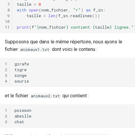
taille
=
0
with
open
(
nom_fichier
,
"r"
)
as
f_in
:
taille
=
len
(
f_in
.
readlines
())
print
(
f
"
{
nom_fichier
}
 contient 
{
taille
}
 lignes."
Supposons que dans le même répertoire, nous ayons le
fichier
dont voici le contenu :
animaux1.txt
et le fichier
qui contient :
animaux2.txt