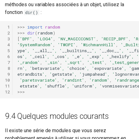
méthodes ou variables associées à un objet, utilisez la
fonction
:
dir()
>>>
import
random
>>>
dir
(
random
)
[
'BPF'
,
'LOG4'
,
'NV_MAGICCONST'
,
'RECIP_BPF'
,
'R
'SystemRandom'
,
'TWOPI'
,
'WichmannHill'
,
'_Built
ype
', '
__all__
', '
__builtins__
', '
__doc__
', '
__fi
os
', '
_ceil
', '
_cos
', '
_e
', '
_exp
', '
_hexlify
', '
'_random'
,
'_sin'
,
'_sqrt'
,
'_test'
,
'_test_gene
rn
', '
betavariate
', '
choice
', '
expovariate
', '
ga
etrandbits
', '
getstate
', '
jumpahead
', '
lognormva
'paretovariate'
,
'randint'
,
'random'
,
'randrang
etstate
', '
shuffle
', '
uniform
', '
vonmisesvariat
>>>
9.4 Quelques modules courants
Il existe une série de modules que vous serez
probablement amenés à utiliser si vous programmez en