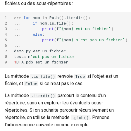
fichiers ou des sous-répertoires :
>>>
for
nom
in
Path
()
.
iterdir
():
...
if
nom
.
is_file
():
...
print
(
f
"
{
nom
}
 est un fichier"
)
...
else
:
...
print
(
f
"
{
nom
}
 n'est pas un fichier"
)
...
demo
.
py
est
un
fichier
tests
n
'est pas un fichier
1
BTA
.
pdb
est
un
fichier
La méthode
renvoie
si l'objet est un
.is_file()
True
fichier, et
si ce n'est pas le cas.
False
La méthode
parcourt le contenu d'un
.iterdir()
répertoire, sans en explorer les éventuels sous-
répertoires. Si on souhaite parcourir récursivement un
répertoire, on utilise la méthode
. Prenons
.glob()
l'arborescence suivante comme exemple :