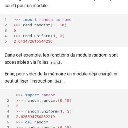
court) pour un module :
>>>
import
random
as
rand
>>>
rand
.
randint
(
1
,
10
)
6
>>>
rand
.
uniform
(
1
,
3
)
2.643472616544236
Dans cet exemple, les fonctions du module
random
sont
accessibles via l'alias
.
rand
Enfin, pour vider de la mémoire un module déjà chargé, on
peut utiliser l'instruction
:
del
>>>
import
random
>>>
random
.
randint
(
0
,
10
)
2
>>>
random
.
uniform
(
1
,
3
)
2.825594756352219
>>>
del
random
>>>
random
.
randint
(
0
,
10
)