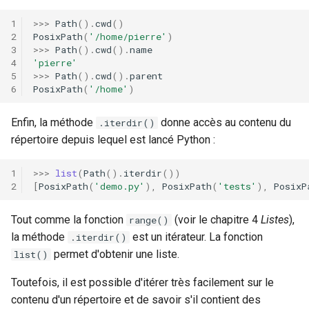
>>>
Path
()
.
cwd
()
PosixPath
(
'/home/pierre'
)
>>>
Path
()
.
cwd
()
.
name
'pierre'
>>>
Path
()
.
cwd
()
.
parent
PosixPath
(
'/home'
)
Enfin, la méthode
donne accès au contenu du
.iterdir()
répertoire depuis lequel est lancé Python :
>>>
list
(
Path
()
.
iterdir
())
[
PosixPath
(
'demo.py'
),
PosixPath
(
'tests'
),
PosixP
Tout comme la fonction
(voir le chapitre 4
Listes
),
range()
la méthode
est un itérateur. La fonction
.iterdir()
permet d'obtenir une liste.
list()
Toutefois, il est possible d'itérer très facilement sur le
contenu d'un répertoire et de savoir s'il contient des