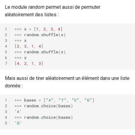
Le module
random
permet aussi de permuter
aléatoirement des listes :
>>>
x
=
[
1
,
2
,
3
,
4
]
>>>
random
.
shuffle
(
x
)
>>>
x
[
2
,
3
,
1
,
4
]
>>>
random
.
shuffle
(
x
)
>>>
x
[
4
,
2
,
1
,
3
]
Mais aussi de tirer aléatoirement un élément dans une liste
donnée :
>>>
bases
=
[
"A"
,
"T"
,
"C"
,
"G"
]
>>>
random
.
choice
(
bases
)
'A'
>>>
random
.
choice
(
bases
)
'G'