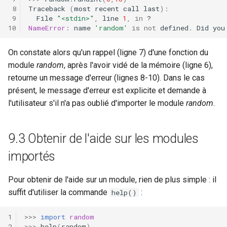
Traceback
(
most
recent
call
last
):
File
"<stdin>"
,
line
1
,
in
?
NameError
:
name
'random'
is
not
defined
.
Did
you
On constate alors qu'un rappel (ligne 7) d'une fonction du
module
random
, après l'avoir vidé de la mémoire (ligne 6),
retourne un message d'erreur (lignes 8-10). Dans le cas
présent, le message d'erreur est explicite et demande à
l'utilisateur s'il n'a pas oublié d'importer le module
random
.
9.3 Obtenir de l'aide sur les modules
importés
Pour obtenir de l'aide sur un module, rien de plus simple : il
suffit d'utiliser la commande
:
help()
>>>
import
random
>>>
help
(
random
)