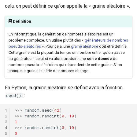
cela, on peut définir ce qu'on appelle la « graine aléatoire ».
Définition
En informatique, la génération de nombres aléatoires est un
problème complexe. On utilise plutôt des «
générateurs de nombres
pseudo-aléatoires
». Pour cela, une
graine aléatoire
doit être définie.
Cette graine est la plupart du temps un nombre entier qu'on passe
au générateur : celui-ci va alors produire une
série donnée
de
nombres pseudo-aléatoires qui dépendent de cette graine. Si on
change la graine, la série de nombres change.
En Python, la graine aléatoire se définit avec la fonction
:
seed()
>>>
random
.
seed
(
42
)
>>>
random
.
randint
(
0
,
10
)
1
>>>
random
.
randint
(
0
,
10
)
0