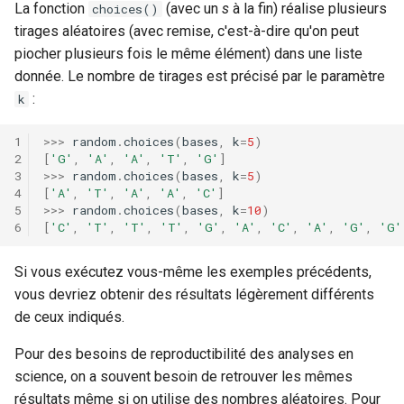
La fonction
(avec un
s
à la fin) réalise plusieurs
choices()
tirages aléatoires (avec remise, c'est-à-dire qu'on peut
piocher plusieurs fois le même élément) dans une liste
donnée. Le nombre de tirages est précisé par le paramètre
:
k
>>>
random
.
choices
(
bases
,
k
=
5
)
[
'G'
,
'A'
,
'A'
,
'T'
,
'G'
]
>>>
random
.
choices
(
bases
,
k
=
5
)
[
'A'
,
'T'
,
'A'
,
'A'
,
'C'
]
>>>
random
.
choices
(
bases
,
k
=
10
)
[
'C'
,
'T'
,
'T'
,
'T'
,
'G'
,
'A'
,
'C'
,
'A'
,
'G'
,
'G'
Si vous exécutez vous-même les exemples précédents,
vous devriez obtenir des résultats légèrement différents
de ceux indiqués.
Pour des besoins de reproductibilité des analyses en
science, on a souvent besoin de retrouver les mêmes
résultats même si on utilise des nombres aléatoires. Pour