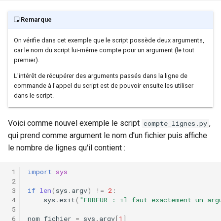
Remarque
On vérifie dans cet exemple que le script possède deux arguments,
car le nom du script lui-même compte pour un argument (le tout
premier).
L'intérêt de récupérer des arguments passés dans la ligne de
commande à l'appel du script est de pouvoir ensuite les utiliser
dans le script.
Voici comme nouvel exemple le script
,
compte_lignes.py
qui prend comme argument le nom d'un fichier puis affiche
le nombre de lignes qu'il contient :
import
sys
if
len
(
sys
.
argv
)
!=
2
:
sys
.
exit
(
"ERREUR : il faut exactement un arg
nom_fichier
=
sys
.
argv
[
1
]