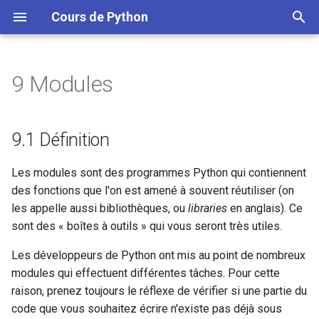
Cours de Python
I
n
9 Modules
9.1 Définition
A. Quelques formats de
i
données rencontrés en
t
biologie
9.2 Importation de modules
9.1 Définition
i
B. Installation de Python
9.3 Obtenir de l'aide sur les
Les modules sont des programmes Python qui contiennent
a
modules importés
des fonctions que l'on est amené à souvent réutiliser (on
l
les appelle aussi bibliothèques, ou
libraries
en anglais). Ce
9.4 Quelques modules
sont des « boîtes à outils » qui vous seront très utiles.
i
courants
s
Les développeurs de Python ont mis au point de nombreux
9.5 Module random :
modules qui effectuent différentes tâches. Pour cette
a
génération de nombres
raison, prenez toujours le réflexe de vérifier si une partie du
t
aléatoires
code que vous souhaitez écrire n'existe pas déjà sous