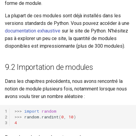
forme de module.
i
9.6 Module sys : passage
o
La plupart de ces modules sont déjà installés dans les
d'arguments
versions standards de Python. Vous pouvez accéder à une
n
9.7 Module pathlib : gestion
documentation exhaustive
sur le site de Python. N'hésitez
d
des fichiers et des
pas à explorer un peu ce site, la quantité de modules
répertoires
disponibles est impressionnante (plus de 300 modules).
e
l
9.8 Exercices
9.2 Importation de modules
a
9.8.1 Racine carrée
r
Dans les chapitres précédents, nous avons rencontré la
notion de module plusieurs fois, notamment lorsque nous
9.8.2 Cosinus
e
avons voulu tirer un nombre aléatoire :
c
9.8.3 Comparaison de floats
>>>
import
random
h
>>>
random
.
randint
(
0
,
10
)
9.8.4 Chemin et contenu du
4
e
répertoire courant
r