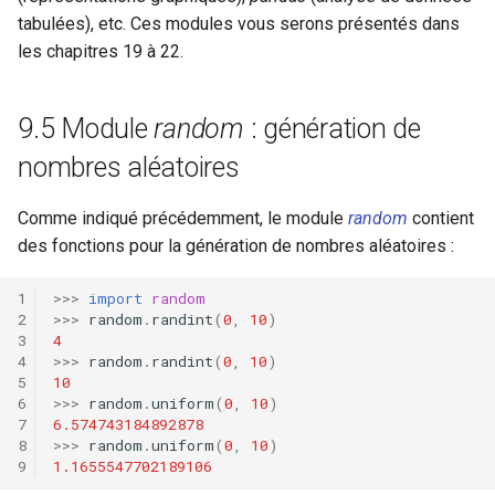
tabulées), etc. Ces modules vous serons présentés dans
les chapitres 19 à 22.
9.5 Module
random
: génération de
nombres aléatoires
Comme indiqué précédemment, le module
random
contient
des fonctions pour la génération de nombres aléatoires :
>>>
import
random
>>>
random
.
randint
(
0
,
10
)
4
>>>
random
.
randint
(
0
,
10
)
10
>>>
random
.
uniform
(
0
,
10
)
6.574743184892878
>>>
random
.
uniform
(
0
,
10
)
1.1655547702189106