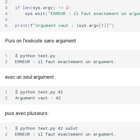
if
len
(
sys
.
argv
)
!=
2
:
sys
.
exit
(
"ERREUR : il faut exactement un argu
print
(
f
"Argument vaut : 
{
sys
.
argv
[
1
]
}
"
)
Puis on l'exécute sans argument :
avec un seul argument :
puis avec plusieurs :