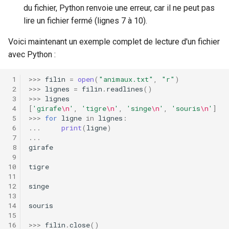
du fichier, Python renvoie une erreur, car il ne peut pas
lire un fichier fermé (lignes 7 à 10).
Voici maintenant un exemple complet de lecture d'un fichier
avec Python :
>>>
filin
=
open
(
"animaux.txt"
,
"r"
)
>>>
lignes
=
filin
.
readlines
()
>>>
lignes
[
'girafe
\n
'
,
'tigre
\n
'
,
'singe
\n
'
,
'souris
\n
'
]
>>>
for
ligne
in
lignes
:
...
print
(
ligne
)
...
girafe
tigre
singe
souris
>>>
filin
.
close
()