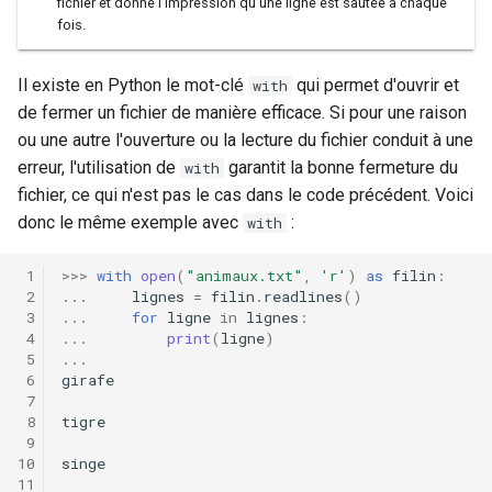
fichier et donne l'impression qu'une ligne est sautée à chaque
fois.
Il existe en Python le mot-clé
qui permet d'ouvrir et
with
de fermer un fichier de manière efficace. Si pour une raison
ou une autre l'ouverture ou la lecture du fichier conduit à une
erreur, l'utilisation de
garantit la bonne fermeture du
with
fichier, ce qui n'est pas le cas dans le code précédent. Voici
donc le même exemple avec
:
with
>>>
with
open
(
"animaux.txt"
,
'r'
)
as
filin
:
...
lignes
=
filin
.
readlines
()
...
for
ligne
in
lignes
:
...
print
(
ligne
)
...
girafe
tigre
singe