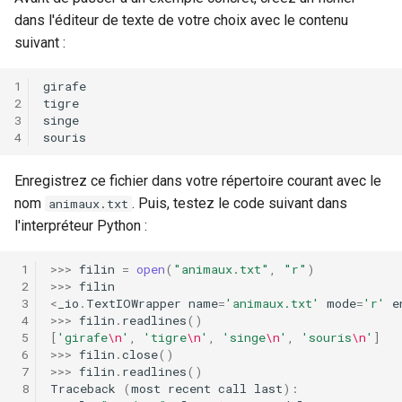
7.3 Ouvrir deux fichiers avec
i
dans l'éditeur de texte de votre choix avec le contenu
l'instruction with
suivant :
o
7.4 Note sur les retours à la
n
ligne sous Unix et sous
d
Windows
e
7.5 Importance des
l
conversions de types avec
Enregistrez ce fichier dans votre répertoire courant avec le
les fichiers
nom
. Puis, testez le code suivant dans
animaux.txt
a
l'interpréteur Python :
r
7.6 Du respect des formats
de données et de fichiers
>>>
filin
=
open
(
"animaux.txt"
,
"r"
)
e
>>>
filin
<
_io
.
TextIOWrapper
name
=
'animaux.txt'
mode
=
'r'
e
c
7.7 Exercices
>>>
filin
.
readlines
()
h
[
'girafe
\n
'
,
'tigre
\n
'
,
'singe
\n
'
,
'souris
\n
'
]
7.7.1 Moyenne des notes
>>>
filin
.
close
()
e
>>>
filin
.
readlines
()
Traceback
(
most
recent
call
last
):
7.7.2 Admis ou recalé
r