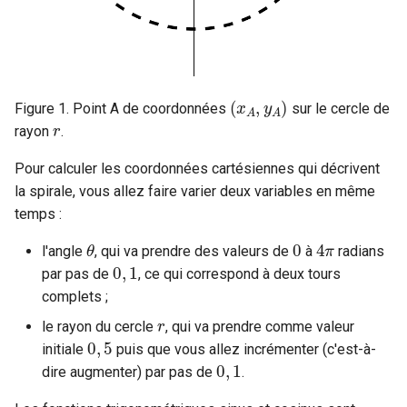
(
x
A
,
y
A
)
Figure 1. Point A de coordonnées
sur le cercle de
r
rayon
.
Pour calculer les coordonnées cartésiennes qui décrivent
la spirale, vous allez faire varier deux variables en même
temps :
θ
0
4
π
l'angle
, qui va prendre des valeurs de
à
radians
0
,
1
par pas de
, ce qui correspond à deux tours
complets ;
r
le rayon du cercle
, qui va prendre comme valeur
0
,
5
initiale
puis que vous allez incrémenter (c'est-à-
0
,
1
dire augmenter) par pas de
.