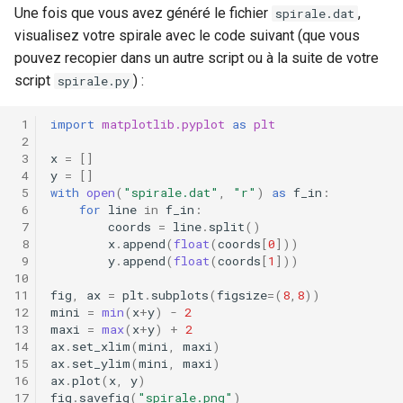
Une fois que vous avez généré le fichier
,
spirale.dat
visualisez votre spirale avec le code suivant (que vous
pouvez recopier dans un autre script ou à la suite de votre
script
) :
spirale.py
import
matplotlib.pyplot
as
plt
x
=
[]
y
=
[]
with
open
(
"spirale.dat"
,
"r"
)
as
f_in
:
for
line
in
f_in
:
coords
=
line
.
split
()
x
.
append
(
float
(
coords
[
0
]))
y
.
append
(
float
(
coords
[
1
]))
fig
,
ax
=
plt
.
subplots
(
figsize
=
(
8
,
8
))
mini
=
min
(
x
+
y
)
-
2
maxi
=
max
(
x
+
y
)
+
2
ax
.
set_xlim
(
mini
,
maxi
)
ax
.
set_ylim
(
mini
,
maxi
)
ax
.
plot
(
x
,
y
)
fig
.
savefig
(
"spirale.png"
)