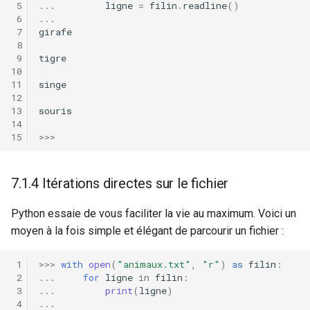
...
ligne
=
filin
.
readline
()
...
girafe
tigre
singe
souris
>>>
7.1.4 Itérations directes sur le fichier
Python essaie de vous faciliter la vie au maximum. Voici un
moyen à la fois simple et élégant de parcourir un fichier :
>>>
with
open
(
"animaux.txt"
,
"r"
)
as
filin
:
...
for
ligne
in
filin
:
...
print
(
ligne
)
...