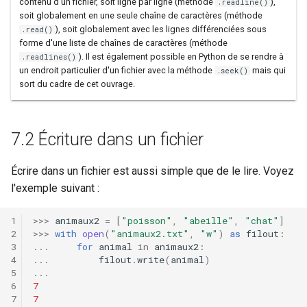
contenu d'un fichier, soit ligne par ligne (méthode
),
.readline()
soit globalement en une seule chaîne de caractères (méthode
), soit globalement avec les lignes différenciées sous
.read()
forme d'une liste de chaînes de caractères (méthode
). Il est également possible en Python de se rendre à
.readlines()
un endroit particulier d'un fichier avec la méthode
mais qui
.seek()
sort du cadre de cet ouvrage.
7.2 Écriture dans un fichier
Écrire dans un fichier est aussi simple que de le lire. Voyez
l'exemple suivant :
>>>
animaux2
=
[
"poisson"
,
"abeille"
,
"chat"
]
>>>
with
open
(
"animaux2.txt"
,
"w"
)
as
filout
:
...
for
animal
in
animaux2
:
...
filout
.
write
(
animal
)
...
7
7