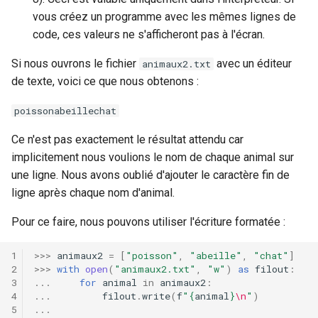
vous créez un programme avec les mêmes lignes de
code, ces valeurs ne s'afficheront pas à l'écran.
Si nous ouvrons le fichier
avec un éditeur
animaux2.txt
de texte, voici ce que nous obtenons :
poissonabeillechat
Ce n'est pas exactement le résultat attendu car
implicitement nous voulions le nom de chaque animal sur
une ligne. Nous avons oublié d'ajouter le caractère fin de
ligne après chaque nom d'animal.
Pour ce faire, nous pouvons utiliser l'écriture formatée :
>>>
animaux2
=
[
"poisson"
,
"abeille"
,
"chat"
]
>>>
with
open
(
"animaux2.txt"
,
"w"
)
as
filout
:
...
for
animal
in
animaux2
:
...
filout
.
write
(
f
"
{
animal
}
\n
"
)
...