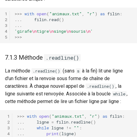
>>>
with
open
(
"animaux.txt"
,
"r"
)
as
filin
:
...
filin
.
read
()
...
'girafe
\n
tigre
\n
singe
\n
souris
\n
'
>>>
7.1.3 Méthode
.readline()
La méthode
(sans
à la fin) lit une ligne
.readline()
s
d'un fichier et la renvoie sous forme de chaîne de
caractères. À chaque nouvel appel de
, la
.readline()
ligne suivante est renvoyée. Associée à la boucle
,
while
cette méthode permet de lire un fichier ligne par ligne :
>>>
with
open
(
"animaux.txt"
,
"r"
)
as
filin
:
...
ligne
=
filin
.
readline
()
...
while
ligne
!=
""
:
...
print
(
ligne
)