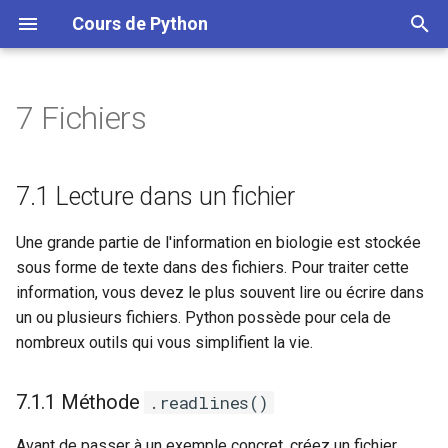
Cours de Python
I
n
7 Fichiers
7.1 Lecture dans un fichier
A. Quelques formats de
i
données rencontrés en
t
biologie
7.1.1 Méthode .readlines()
7.1 Lecture dans un fichier
i
B. Installation de Python
7.1.2 Méthode .read()
Une grande partie de l'information en biologie est stockée
a
sous forme de texte dans des fichiers. Pour traiter cette
7.1.3 Méthode .readline()
l
information, vous devez le plus souvent lire ou écrire dans
un ou plusieurs fichiers. Python possède pour cela de
i
7.1.4 Itérations directes sur
nombreux outils qui vous simplifient la vie.
s
le fichier
a
7.1.1 Méthode
.readlines()
7.2 Écriture dans un fichier
t
Avant de passer à un exemple concret, créez un fichier