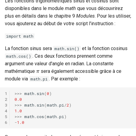
Les fonctions trigonométriques sinus et cosinus sont
disponibles dans le module
math
que vous découvrirez
plus en détails dans le chapitre 9
Modules
. Pour les utiliser,
vous ajouterez au début de votre script l'instruction :
import math
La fonction sinus sera
et la fonction cosinus
math.sin()
. Ces deux fonctions prennent comme
math.cos()
argument une valeur d'angle en radian. La constante
π
mathématique
sera également accessible grâce à ce
module via
. Par exemple :
math.pi
>>>
math
.
sin
(
0
)
0.0
>>>
math
.
sin
(
math
.
pi
/
2
)
1.0
>>>
math
.
cos
(
math
.
pi
)
-
1.0