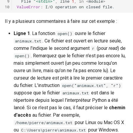
File
"<stdin>"
,
line
1
,
in
<
module
>
ValueError
:
I
/
O
operation
on
closed
file
.
c
7.7.3 Spirale (exercice +++)
h
Il y a plusieurs commentaires à faire sur cet exemple :
e
Ligne 1
. La fonction
ouvre le fichier
open()
. Ce fichier est ouvert en lecture seule,
animaux.txt
comme l'indique le second argument
(pour
read
) de
r
. Remarquez que le fichier n'est pas encore lu,
open()
mais simplement ouvert (un peu comme lorsqu'on
ouvre un livre, mais qu'on ne l'a pas encore lu). Le
curseur de lecture est prêt à lire le premier caractère
du fichier. L'instruction
open("animaux.txt", "r")
suppose que le fichier
est dans le
animaux.txt
répertoire depuis lequel l'interpréteur Python a été
lancé. Si ce n'est pas le cas, il faut préciser le
chemin
d'accès
au fichier. Par exemple,
pour Linux ou Mac OS X
/home/pierre/animaux.txt
ou
pour Windows.
C:\Users\pierre\animaux.txt