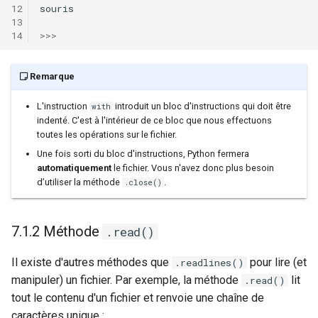
souris
>>>
Remarque
L'instruction
introduit un bloc d'instructions qui doit être
with
indenté. C'est à l'intérieur de ce bloc que nous effectuons
toutes les opérations sur le fichier.
Une fois sorti du bloc d'instructions, Python fermera
automatiquement
le fichier. Vous n'avez donc plus besoin
d’utiliser la méthode
.
.close()
7.1.2 Méthode
.read()
Il existe d'autres méthodes que
pour lire (et
.readlines()
manipuler) un fichier. Par exemple, la méthode
lit
.read()
tout le contenu d'un fichier et renvoie une chaîne de
caractères unique :