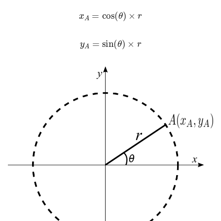
x
A
=
cos
(
θ
)
×
r
y
A
=
sin
(
θ
)
×
r