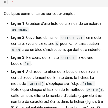
4
Quelques commentaires sur cet exemple :
Ligne 1
. Création d'une liste de chaînes de caractères
.
animaux2
Ligne 2
. Ouverture du fichier
en mode
animaux2.txt
écriture, avec le caractère
pour
write
. L'instruction
w
crée un bloc d'instructions qui doit être indenté.
with
Ligne 3
. Parcours de la liste
avec une
animaux2
boucle
.
for
Ligne 4
. À chaque itération de la boucle, nous avons
écrit chaque élément de la liste dans le fichier. La
méthode
s'applique sur l'objet
.
.write()
filout
Notez qu'à chaque utilisation de la méthode
,
.write()
celle-ci nous affiche le nombre d'octets (équivalent au
nombre de caractères) écrits dans le fichier (lignes 6 à
8). Ceci est valable uniquement dans l'interpréteur. Si