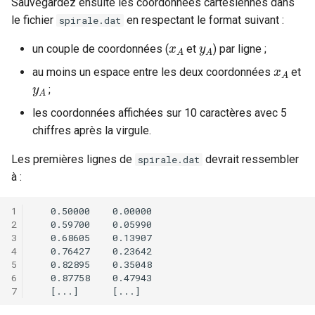
Sauvegardez ensuite les coordonnées cartésiennes dans
le fichier
en respectant le format suivant :
spirale.dat
x
A
y
A
un couple de coordonnées (
et
) par ligne ;
x
A
au moins un espace entre les deux coordonnées
et
y
A
;
les coordonnées affichées sur 10 caractères avec 5
chiffres après la virgule.
Les premières lignes de
devrait ressembler
spirale.dat
à :