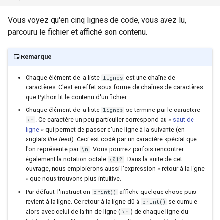
Vous voyez qu'en cinq lignes de code, vous avez lu,
parcouru le fichier et affiché son contenu.
Remarque
Chaque élément de la liste
est une chaîne de
lignes
caractères. C'est en effet sous forme de chaînes de caractères
que Python lit le contenu d'un fichier.
Chaque élément de la liste
se termine par le caractère
lignes
. Ce caractère un peu particulier correspond au «
saut de
\n
ligne
» qui permet de passer d'une ligne à la suivante (en
anglais
line feed
). Ceci est codé par un caractère spécial que
l'on représente par
. Vous pourrez parfois rencontrer
\n
également la notation octale
. Dans la suite de cet
\012
ouvrage, nous emploierons aussi l'expression « retour à la ligne
» que nous trouvons plus intuitive.
Par défaut, l'instruction
affiche quelque chose puis
print()
revient à la ligne. Ce retour à la ligne dû à
se cumule
print()
alors avec celui de la fin de ligne (
) de chaque ligne du
\n